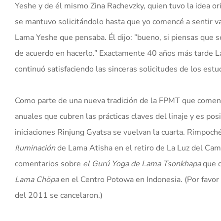
Yeshe y de él mismo Zina Rachevzky, quien tuvo la idea ori
se mantuvo solicitándolo hasta que yo comencé a sentir va
Lama Yeshe que pensaba. Él dijo: ”bueno, si piensas que s
de acuerdo en hacerlo.” Exactamente 40 años más tarde L
continuó satisfaciendo las sinceras solicitudes de los est
Como parte de una nueva tradición de la FPMT que comenz
anuales que cubren las prácticas claves del linaje y es po
iniciaciones Rinjung Gyatsa se vuelvan la cuarta. Rimpoc
Iluminación
de Lama Atisha en el retiro de La Luz del Cam
comentarios sobre
el Gurú Yoga de Lama Tsonkhapa
que d
Lama Chöpa
en el Centro Potowa en Indonesia. (Por favor
del 2011 se cancelaron.)