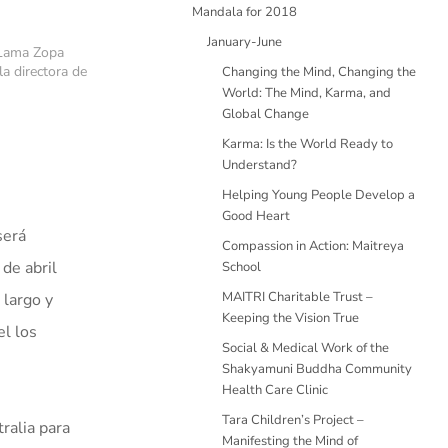
Mandala for 2018
January-June
 Lama Zopa
la directora de
Changing the Mind, Changing the
World: The Mind, Karma, and
Global Change
Karma: Is the World Ready to
Understand?
Helping Young People Develop a
Good Heart
será
Compassion in Action: Maitreya
de abril
School
MAITRI Charitable Trust –
 largo y
Keeping the Vision True
el los
Social & Medical Work of the
Shakyamuni Buddha Community
Health Care Clinic
Tara Children’s Project –
ralia para
Manifesting the Mind of