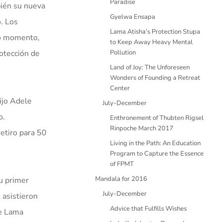
Paradise
bién su nueva
Gyelwa Ensapa
o. Los
Lama Atisha’s Protection Stupa
mo momento,
to Keep Away Heavy Mental
rotección de
Pollution
Land of Joy: The Unforeseen
Wonders of Founding a Retreat
Center
ijo Adele
July-December
o.
Enthronement of Thubten Rigsel
Rinpoche March 2017
etiro para 50
Living in the Path: An Education
Program to Capture the Essence
of FPMT
Mandala for 2016
u primer
July-December
 asistieron
Advice that Fulfills Wishes
de Lama