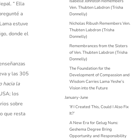
Isabelle Johnston Remembers
pal. “ Ella
Ven. Thubten Labdron (Trisha
 pregunté a
Donnelly)
l Lama estuve
Nicholas Ribush Remembers Ven.
Thubten Labdron (Trisha
igo, donde el
Donnelly)
Remembrances from the Sisters
of Ven. Thubten Labdron (Trisha
Donnelly)
 enseñanzas
The Foundation for the
eva y las 305
Development of Compassion and
Wisdom Carries Lama Yeshe’s
 hacia la
Vision into the Future
 USA; los
January-June
rios sobre
‘If I Created This, Could I Also Fix
lo que resta
It?’
A New Era for Gelug Nuns:
Geshema Degree Bring
Opportunity and Responsibility