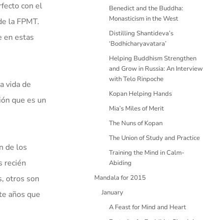
fecto con el
Benedict and the Buddha:
Monasticism in the West
de la FPMT.
Distilling Shantideva’s
e en estas
‘Bodhicharyavatara’
Helping Buddhism Strengthen
and Grow in Russia: An Interview
with Telo Rinpoche
a vida de
Kopan Helping Hands
ión que es un
Mia’s Miles of Merit
The Nuns of Kopan
The Union of Study and Practice
n de los
Training the Mind in Calm-
s recién
Abiding
, otros son
Mandala for 2015
January
te años que
A Feast for Mind and Heart