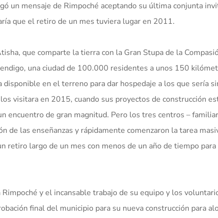
legó un mensaje de Rimpoché aceptando su última conjunta invi
ría que el retiro de un mes tuviera lugar en 2011.
Atisha, que comparte la tierra con la Gran Stupa de la Compasi
Bendigo, una ciudad de 100.000 residentes a unos 150 kilómet
 disponible en el terreno para dar hospedaje a los que sería s
e los visitara en 2015, cuando sus proyectos de construcción e
n encuentro de gran magnitud. Pero los tres centros – familia
rión de las enseñanzas y rápidamente comenzaron la tarea masi
 un retiro largo de un mes con menos de un año de tiempo para
Rimpoché y el incansable trabajo de su equipo y los voluntario
robación final del municipio para su nueva construcción para a