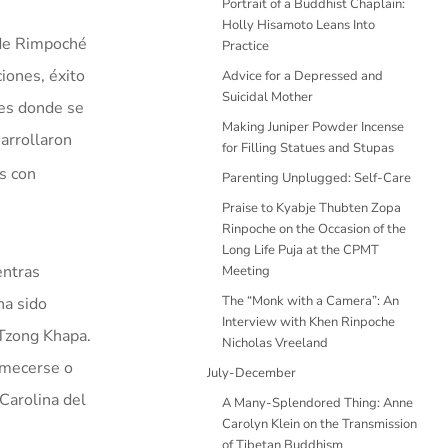
Portrait of a Buddhist Chaplain:
Holly Hisamoto Leans Into
n de Rimpoché
Practice
ciones, éxito
Advice for a Depressed and
Suicidal Mother
nes donde se
Making Juniper Powder Incense
sarrollaron
for Filling Statues and Stupas
s con
Parenting Unplugged: Self-Care
Praise to Kyabje Thubten Zopa
Rinpoche on the Occasion of the
Long Life Puja at the CPMT
entras
Meeting
The “Monk with a Camera”: An
ha sido
Interview with Khen Rinpoche
 Tzong Khapa.
Nicholas Vreeland
rmecerse o
July-December
Carolina del
A Many-Splendored Thing: Anne
Carolyn Klein on the Transmission
of Tibetan Buddhism