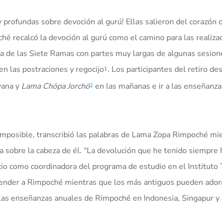
 y profundas sobre devoción al gurú! Ellas salieron del corazó
ché recalcó la devoción al gurú como el camino para las realiza
aria de las Siete Ramas con partes muy largas de algunas sesio
n las postraciones y regocijo
.
Los participantes del retiro de
1
yana y
Lama Chöpa Jorchö
en las mañanas e ir a las enseñanza
2
 imposible, transcribió las palabras de Lama Zopa Rimpoché mi
 sobre la cabeza de él. “La devolución que he tenido siempre 
cio como coordinadora del programa de estudio en el Instituto
ntender a Rimpoché mientras que los más antiguos pueden ado
e las enseñanzas anuales de Rimpoché en Indonesia, Singapur y 