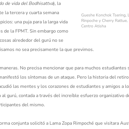
o de vida del Bodhisattva
), la
te la tercera y cuarta semana
Gueshe Konchok Tsering,
Rinpoche y Cherry Rattue, 
icios: una puja para la larga vida
Centro Atisha
es de la FPMT. Sin embargo como
osas alrededor del gurú no se
cisamos no sea precisamente la que previmos.
s maneras. No precisa mencionar que para muchos estudiantes 
nifestó los síntomas de un ataque. Pero la historia del retiro 
acudió las mentes y los corazones de estudiantes y amigos a lo
al gurú, contada a través del increíble esfuerzo organizativo d
articipantes del mismo.
rma conjunta solicitó a Lama Zopa Rimpoché que visitara Aust