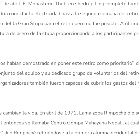
 1º de abril. El Monasterio Thubten shedrup Ling completó tam
dría conectar la electricidad hasta la segunda semana del retir
 del la Gran Stupa para el retiro pero no fue posible. A últi
tura de acero de la stupa proporcionando a los participantes p
los habían demostrado en poner este retiro como prioritario”, d
junto del equipo y su dedicado grupo de voluntarios del retir
rganizadores también fueron capaces de cubrir los gastos del r
e cambian la vida. En abril de 1971, Lama zopa Rimpoché dio s
el entonces se llamaba Centro Gompa Mahayana Nepalí, al cual
” dijo Rimpoché refiriéndose a la primera alumna occidental 