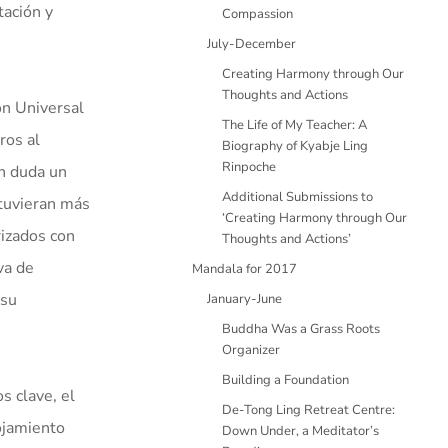
tación y
Compassion
July-December
Creating Harmony through Our
Thoughts and Actions
ón Universal
The Life of My Teacher: A
ros al
Biography of Kyabje Ling
Rinpoche
in duda un
Additional Submissions to
stuvieran más
‘Creating Harmony through Our
rizados con
Thoughts and Actions’
va de
Mandala for 2017
 su
January-June
Buddha Was a Grass Roots
Organizer
Building a Foundation
s clave, el
De-Tong Ling Retreat Centre:
lojamiento
Down Under, a Meditator’s